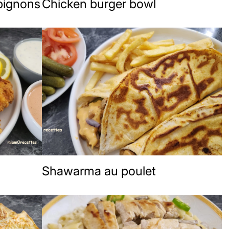
pignons
Chicken burger bowl
Shawarma au poulet