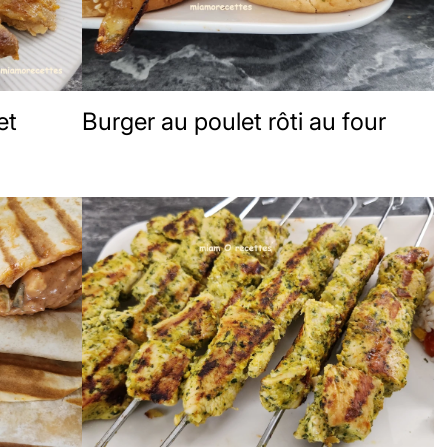
et
Burger au poulet rôti au four