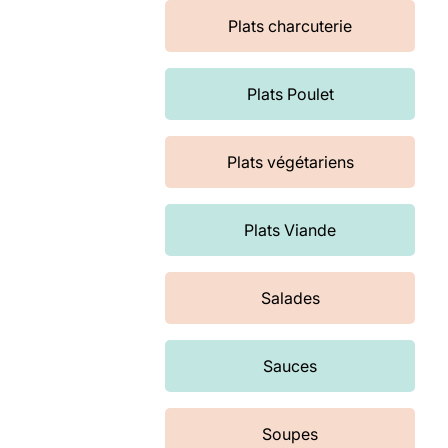
Plats charcuterie
Plats Poulet
Plats végétariens
Plats Viande
Salades
Sauces
Soupes