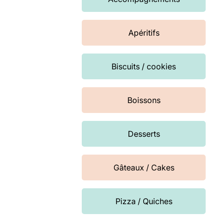
Apéritifs
Biscuits / cookies
Boissons
Desserts
Gâteaux / Cakes
Pizza / Quiches