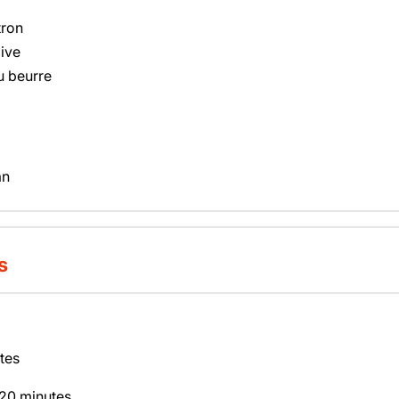
tron
live
u beurre
an
s
tes
 20 minutes