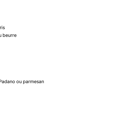
ris
u beurre
a Padano ou parmesan