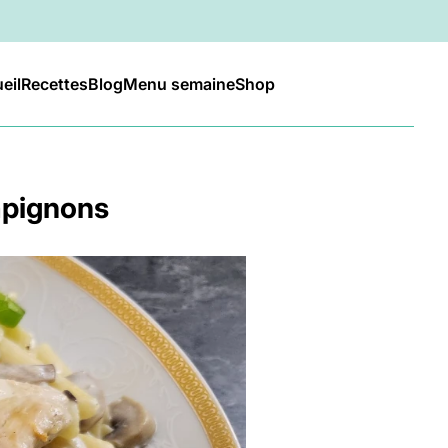
eil
Recettes
Blog
Menu semaine
Shop
mpignons