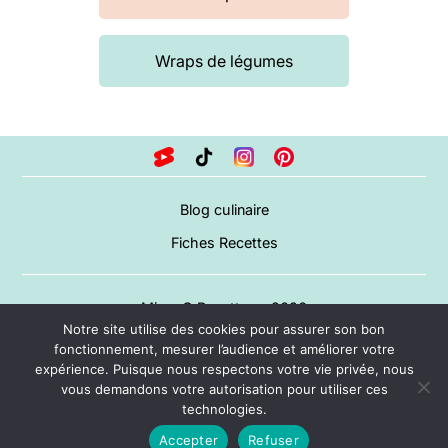
Wraps de légumes
Blog culinaire
Fiches Recettes
Miam O Recettes – 2026
Notre site utilise des cookies pour assurer son bon
A propos
fonctionnement, mesurer l’audience et améliorer votre
expérience. Puisque nous respectons votre vie privée, nous
Mentions légales
vous demandons votre autorisation pour utiliser ces
CGV
technologies.
Contact
Accepter
Refuser