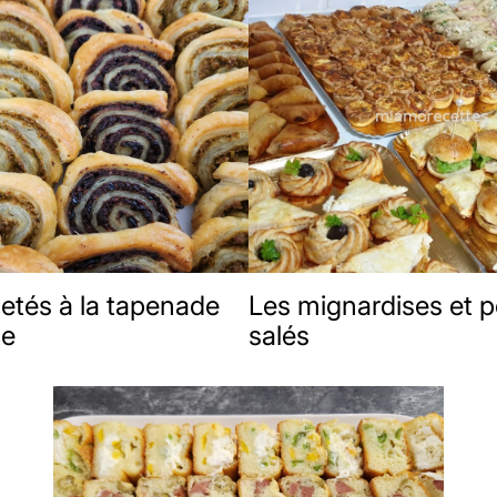
letés à la tapenade
Les mignardises et pe
te
salés