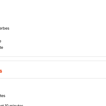
herbes
e
te
s
tes
nt 10 minutes