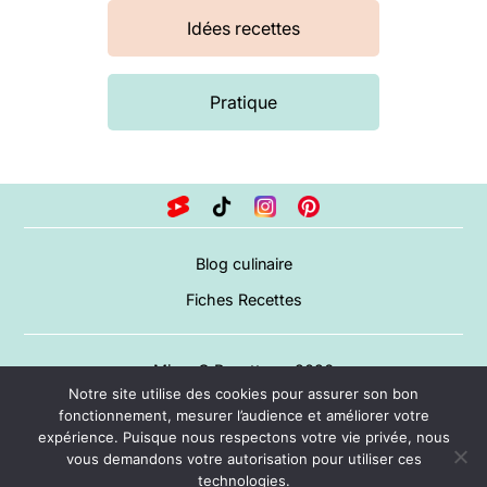
Idées recettes
Pratique
Blog culinaire
Fiches Recettes
Miam O Recettes – 2026
Notre site utilise des cookies pour assurer son bon
A propos
fonctionnement, mesurer l’audience et améliorer votre
expérience. Puisque nous respectons votre vie privée, nous
Mentions légales
vous demandons votre autorisation pour utiliser ces
CGV
technologies.