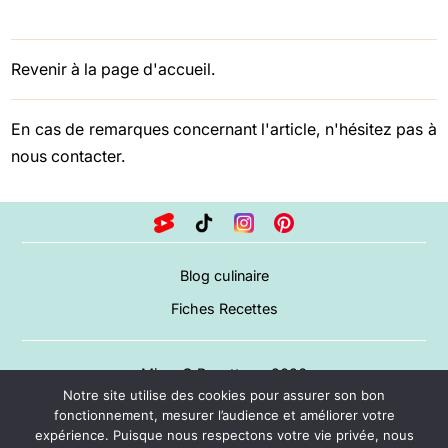
Revenir à la page d'accueil.
En cas de remarques concernant l'article, n'hésitez pas à
nous contacter
.
Blog culinaire
Fiches Recettes
Miam O Recettes – 2026
Notre site utilise des cookies pour assurer son bon
A propos
fonctionnement, mesurer l’audience et améliorer votre
expérience. Puisque nous respectons votre vie privée, nous
Mentions légales