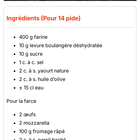
Ingrédients (Pour 14 pide)
400 g farine
10 g levure boulangère déshydratée
10 g sucre
1 c. à c. sel
2 c. à s. yaourt nature
2 c. à s. huile d’olive
± 15 cl eau
Pour la farce
2 œufs
2 mozzarella
100 g fromage râpé
2 c. à s. persil haché